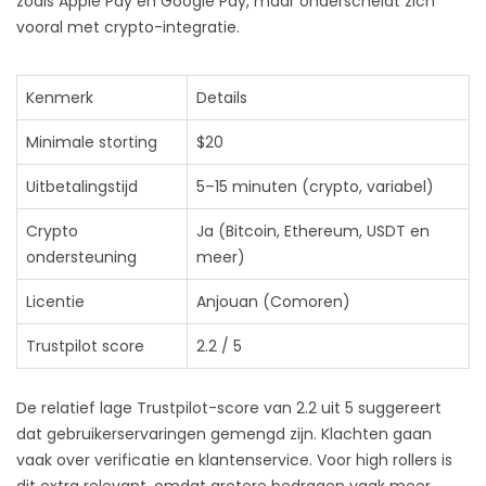
zoals Apple Pay en Google Pay, maar onderscheidt zich
vooral met crypto-integratie.
Kenmerk
Details
Minimale storting
$20
Uitbetalingstijd
5–15 minuten (crypto, variabel)
Crypto
Ja (Bitcoin, Ethereum, USDT en
ondersteuning
meer)
Licentie
Anjouan (Comoren)
Trustpilot score
2.2 / 5
De relatief lage Trustpilot-score van 2.2 uit 5 suggereert
dat gebruikerservaringen gemengd zijn. Klachten gaan
vaak over verificatie en klantenservice. Voor high rollers is
dit extra relevant, omdat grotere bedragen vaak meer