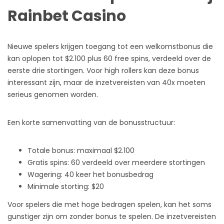
Rainbet Casino
Nieuwe spelers krijgen toegang tot een welkomstbonus die
kan oplopen tot $2.100 plus 60 free spins, verdeeld over de
eerste drie stortingen. Voor high rollers kan deze bonus
interessant zijn, maar de inzetvereisten van 40x moeten
serieus genomen worden.
Een korte samenvatting van de bonusstructuur:
Totale bonus: maximaal $2.100
Gratis spins: 60 verdeeld over meerdere stortingen
Wagering: 40 keer het bonusbedrag
Minimale storting: $20
Voor spelers die met hoge bedragen spelen, kan het soms
gunstiger zijn om zonder bonus te spelen. De inzetvereisten