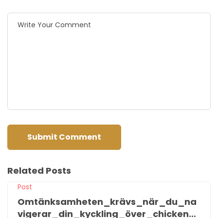
Related Posts
Post
Omtänksamheten_krävs_när_du_na
vigerar_din_kyckling_över_chicken_r