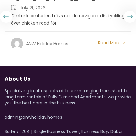
oad_för_at
July 21, 2026
Omtänksamheten krävs när du navigerar din kyckling
över chicken road för
Read More
ANW Holiday Homes
About Us
Specializing in all aspects of tourism ranging from short to
long term rentals of Fully Furnished Apartments, we provide
you the best care in the business.
admin@anwholiday.homes
Suite # 204 | Single Business Tower, Business Bay, Dubai