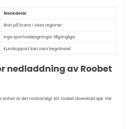
Nackdelar
Brist på licens i vissa regioner
Inga sportvadslagningar tillgängliga
Kundsupport kan vara begränsad
ör nedladdning av Roobet
la enhet är det nödvändigt att
roobet download apk
. Här