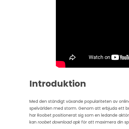
Introduktion
Med den ständigt växande populariteten av onlin
spelvärlden med storm. Genom att erbjuda ett bret
har Roobet positionerat sig som en ledande aktör.
kan
roobet download apk
för att maximera din sp