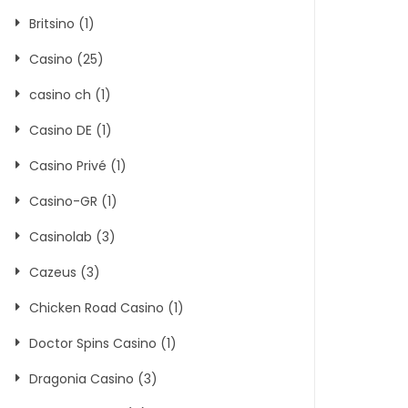
Britsino
(1)
Casino
(25)
casino ch
(1)
Casino DE
(1)
Casino Privé
(1)
Casino-GR
(1)
Casinolab
(3)
Cazeus
(3)
Chicken Road Casino
(1)
Doctor Spins Casino
(1)
Dragonia Casino
(3)