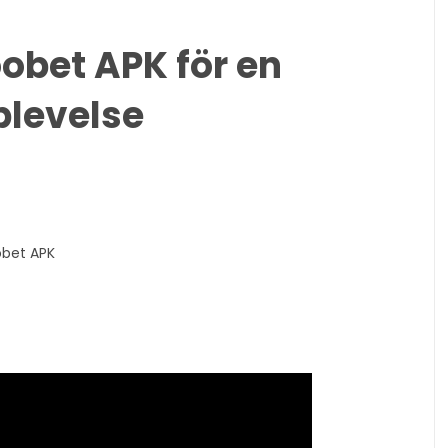
obet APK för en
plevelse
obet APK