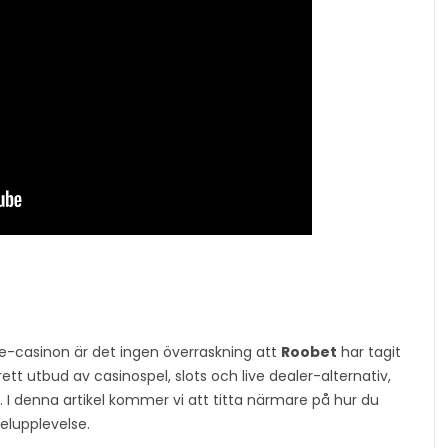
e-casinon är det ingen överraskning att
Roobet
har tagit
t utbud av casinospel, slots och live dealer-alternativ,
 I denna artikel kommer vi att titta närmare på hur du
elupplevelse.