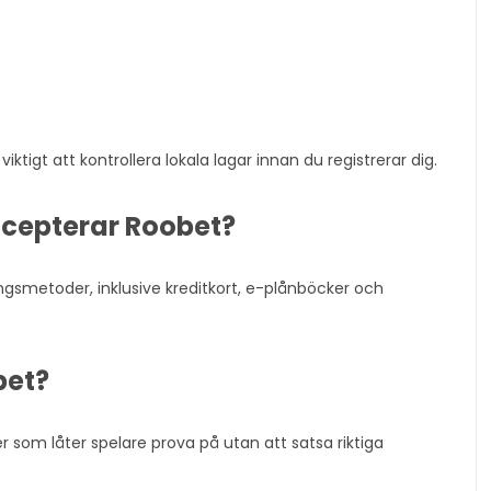
ktigt att kontrollera lokala lagar innan du registrerar dig.
ccepterar Roobet?
gsmetoder, inklusive kreditkort, e-plånböcker och
bet?
som låter spelare prova på utan att satsa riktiga