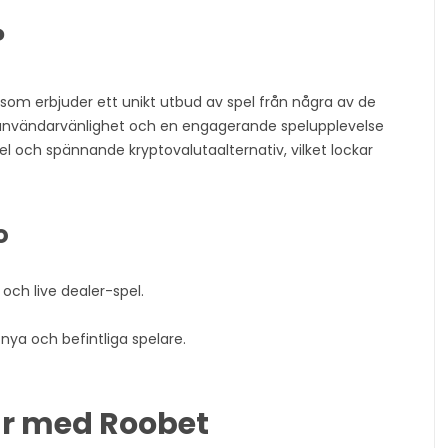
?
 som erbjuder ett unikt utbud av spel från några av de
 användarvänlighet och en engagerande spelupplevelse
el och spännande kryptovalutaalternativ, vilket lockar
o
 och live dealer-spel.
nya och befintliga spelare.
ar med Roobet