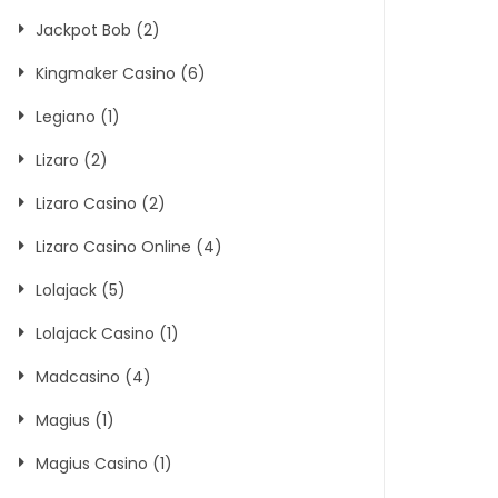
Jackpot Bob
(2)
Kingmaker Casino
(6)
Legiano
(1)
Lizaro
(2)
Lizaro Casino
(2)
Lizaro Casino Online
(4)
Lolajack
(5)
Lolajack Casino
(1)
Madcasino
(4)
Magius
(1)
Magius Casino
(1)