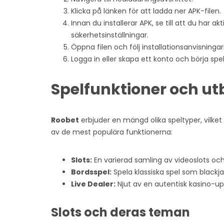
Klicka på länken för att ladda ner APK-filen.
Innan du installerar APK, se till att du har ak
säkerhetsinställningar.
Öppna filen och följ installationsanvisningar
Logga in eller skapa ett konto och börja spe
Spelfunktioner och u
Roobet
erbjuder en mängd olika speltyper, vilket g
av de mest populära funktionerna:
Slots:
En varierad samling av videoslots och 
Bordsspel:
Spela klassiska spel som blackja
Live Dealer:
Njut av en autentisk kasino-upp
Slots och deras teman