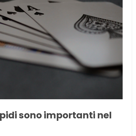
pidi sono importanti nel