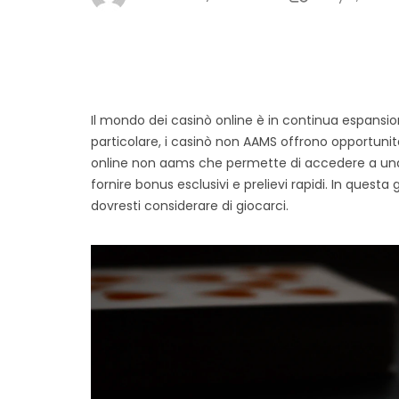
Il mondo dei casinò online è in continua espansion
particolare, i casinò non AAMS offrono opportunità
online non aams
che permette di accedere a una va
fornire bonus esclusivi e prelievi rapidi. In quest
dovresti considerare di giocarci.