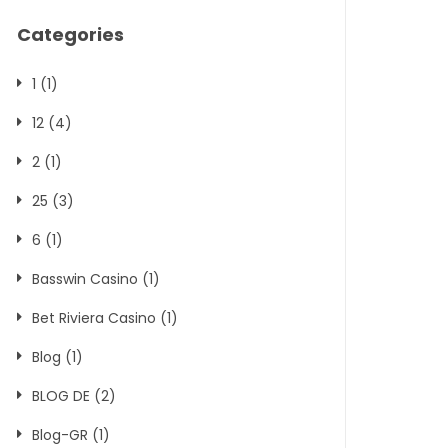
Categories
1
(1)
12
(4)
2
(1)
25
(3)
6
(1)
Basswin Casino
(1)
Bet Riviera Casino
(1)
Blog
(1)
BLOG DE
(2)
Blog-GR
(1)