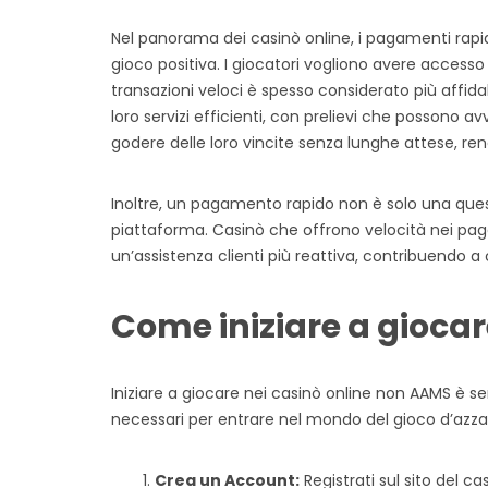
Nel panorama dei casinò online, i pagamenti rapi
gioco positiva. I giocatori vogliono avere access
transazioni veloci è spesso considerato più affidabi
loro servizi efficienti, con prelievi che possono a
godere delle loro vincite senza lunghe attese, re
Inoltre, un pagamento rapido non è solo una questi
piattaforma. Casinò che offrono velocità nei paga
un’assistenza clienti più reattiva, contribuendo a c
Come iniziare a giocar
Iniziare a giocare nei casinò online non AAMS è se
necessari per entrare nel mondo del gioco d’azza
Crea un Account:
Registrati sul sito del c