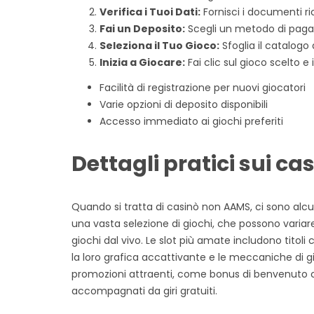
Verifica i Tuoi Dati:
Fornisci i documenti ri
Fai un Deposito:
Scegli un metodo di pagam
Seleziona il Tuo Gioco:
Sfoglia il catalogo 
Inizia a Giocare:
Fai clic sul gioco scelto e 
Facilità di registrazione per nuovi giocatori
Varie opzioni di deposito disponibili
Accesso immediato ai giochi preferiti
Dettagli pratici sui c
Quando si tratta di casinò non AAMS, ci sono alcu
una vasta selezione di giochi, che possono variare d
giochi dal vivo. Le slot più amate includono titol
la loro grafica accattivante e le meccaniche di gi
promozioni attraenti, come bonus di benvenuto c
accompagnati da giri gratuiti.