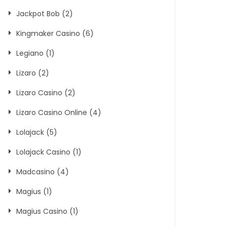
Jackpot Bob
(2)
Kingmaker Casino
(6)
Legiano
(1)
Lizaro
(2)
Lizaro Casino
(2)
Lizaro Casino Online
(4)
Lolajack
(5)
Lolajack Casino
(1)
Madcasino
(4)
Magius
(1)
Magius Casino
(1)