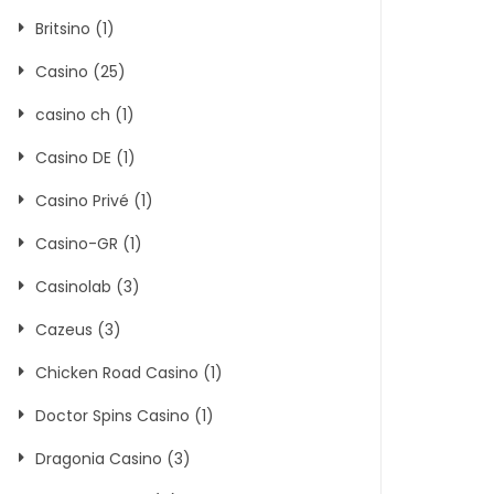
Britsino
(1)
Casino
(25)
casino ch
(1)
Casino DE
(1)
Casino Privé
(1)
Casino-GR
(1)
Casinolab
(3)
Cazeus
(3)
Chicken Road Casino
(1)
Doctor Spins Casino
(1)
Dragonia Casino
(3)