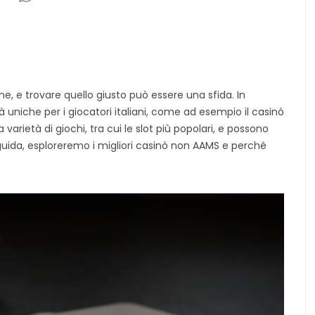
e, e trovare quello giusto può essere una sfida. In
 uniche per i giocatori italiani, come ad esempio il
casinò
rietà di giochi, tra cui le slot più popolari, e possono
a guida, esploreremo i migliori casinò non AAMS e perché